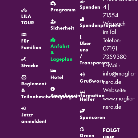
4 |
Spenden
Programm
71554
LILA
Weissach
TOUR
Spendenprojekte
Sicherheit
im Tal
Telefon:
Für
Über
Anfahrt
Familien
07191-
uns
&
7359380
/
Lageplan
Transparenz
E-Mail:
Strecke
info@maglia-
Hotel
nera.de
Grußwort
Reglement
Webseite:
&
Anwohnerinformation
Teilnahmebedingungen
www.maglia-
Helfer
nera.de
Jetzt
Sponsoren
anmelden!
FOLGT
Green
UNS