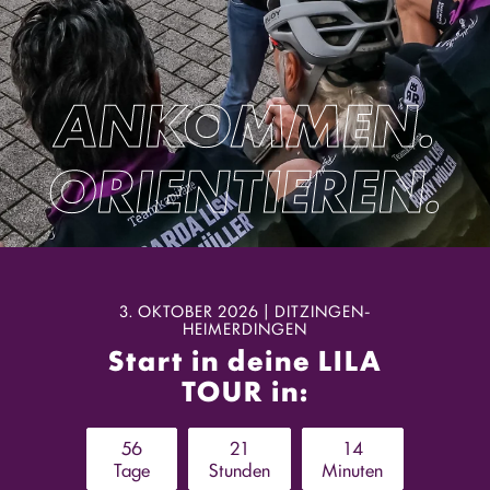
ANKOMMEN.
ORIENTIEREN.
3. OKTOBER 2026 | DITZINGEN-
HEIMERDINGEN
Start in deine LILA
TOUR in:
5
6
2
1
1
4
Tage
Stunden
Minuten