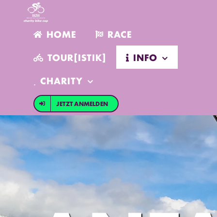
Zum
Inhalt
springen
HOME
RACE
TOUR[ISTIK]
INFO
CHARITY
JETZT ANMELDEN