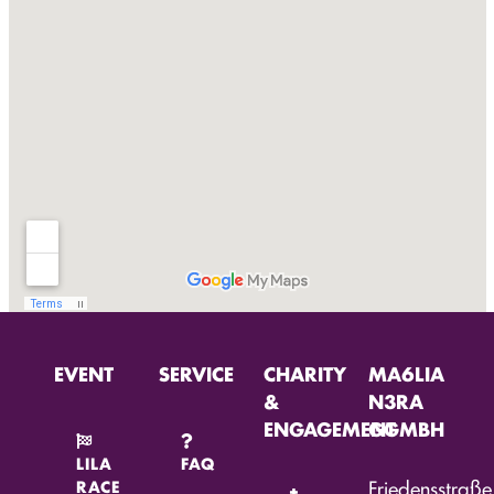
EVENT
SERVICE
CHARITY
MA6LIA
&
N3RA
ENGAGEMENT
GGMBH
LILA
FAQ
Friedensstraße
RACE